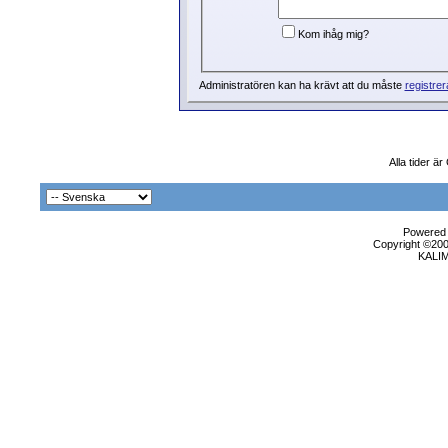
Kom ihåg mig?
Administratören kan ha krävt att du måste
registrer
Alla tider ä
Powered b
Copyright ©2000
KALI