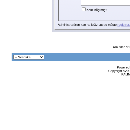
Kom ihåg mig?
Administratören kan ha krävt att du måste
registrer
Alla tider ä
Powered b
Copyright ©2000
KALI