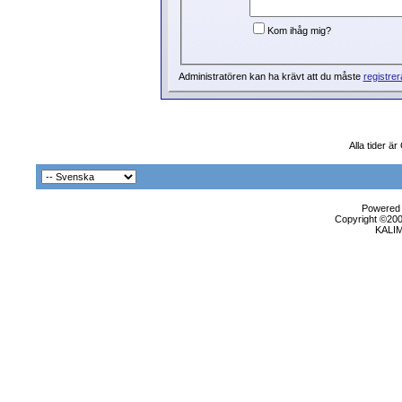
Kom ihåg mig?
Administratören kan ha krävt att du måste
registrer
Alla tider ä
Powered b
Copyright ©2000
KALI