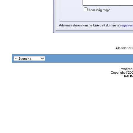
Kom ihåg mig?
Administratören kan ha krävt att du måste
registrer
Alla tider ä
Powered b
Copyright ©2000
KALI