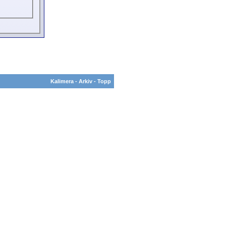
Kalimera
-
Arkiv
-
Topp