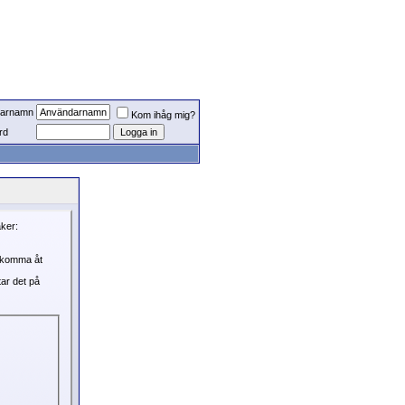
arnamn
Kom ihåg mig?
rd
aker:
, komma åt
tar det på