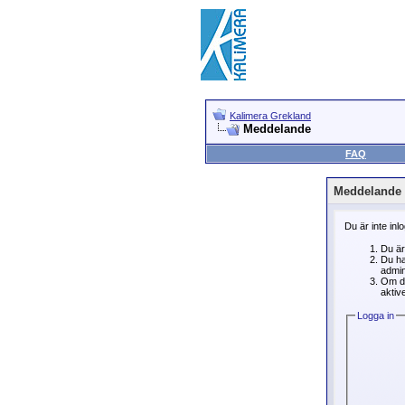
Kalimera Grekland
Meddelande
FAQ
Meddelande
Du är inte inl
Du är
Du ha
admin
Om du
aktive
Logga in