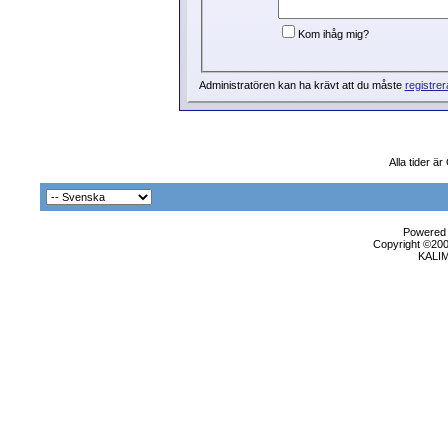
Kom ihåg mig?
Administratören kan ha krävt att du måste
registrer
Alla tider ä
Powered b
Copyright ©2000
KALI