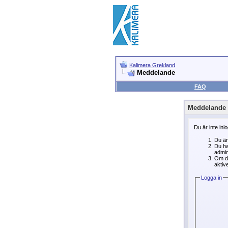
Kalimera Grekland
Meddelande
FAQ
Meddelande
Du är inte inl
Du är
Du ha
admin
Om du
aktive
Logga in