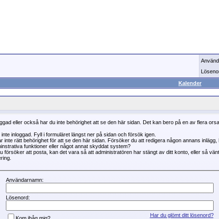
Använd
Löseno
Kalender
oggad eller också har du inte behörighet att se den här sidan. Det kan bero på en av flera ors
 inte inloggad. Fyll i formuläret längst ner på sidan och försök igen.
r inte rätt behörighet för att se den här sidan. Försöker du att redigera någon annans inlägg
instrativa funktioner eller något annat skyddat system?
 försöker att posta, kan det vara så att administratören har stängt av ditt konto, eller så vän
ring.
Användarnamn:
Lösenord:
Har du glömt ditt lösenord?
Kom ihåg mig?