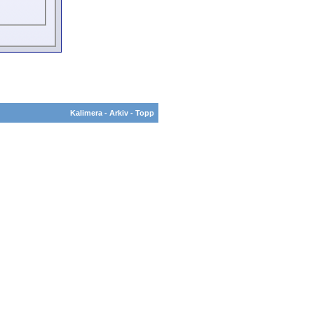
Kalimera
-
Arkiv
-
Topp