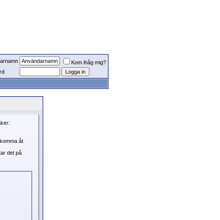
arnamn
Kom ihåg mig?
rd
aker:
, komma åt
tar det på