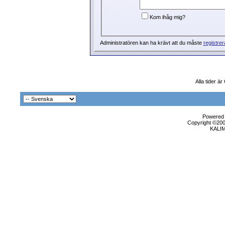
Kom ihåg mig?
Administratören kan ha krävt att du måste
registrer
Alla tider ä
Powered b
Copyright ©2000
KALI