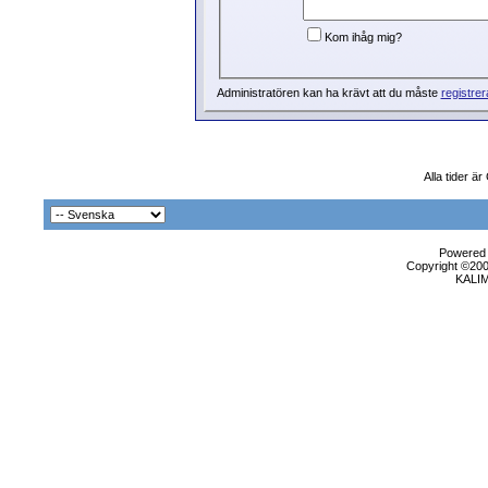
Kom ihåg mig?
Administratören kan ha krävt att du måste
registrer
Alla tider ä
Powered b
Copyright ©2000
KALI