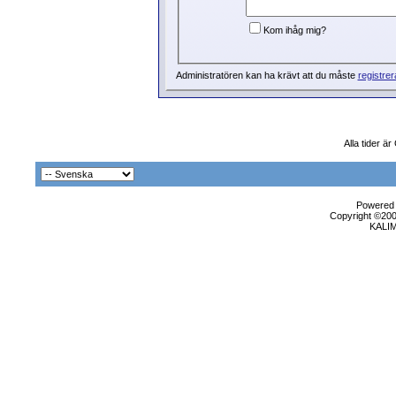
Kom ihåg mig?
Administratören kan ha krävt att du måste
registrer
Alla tider ä
Powered b
Copyright ©2000
KALI