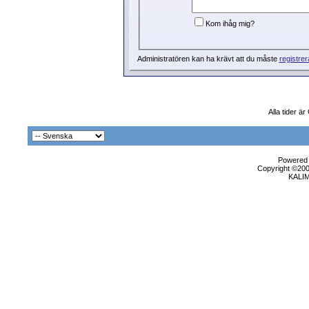
Kom ihåg mig?
Administratören kan ha krävt att du måste
registrer
Alla tider ä
Powered b
Copyright ©2000
KALI