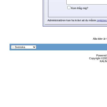
Kom ihåg mig?
Administratören kan ha krävt att du måste
registrer
Alla tider ä
Powered b
Copyright ©2000
KALI