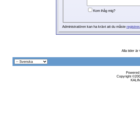
Kom ihåg mig?
Administratören kan ha krävt att du måste
registrer
Alla tider ä
Powered b
Copyright ©2000
KALI