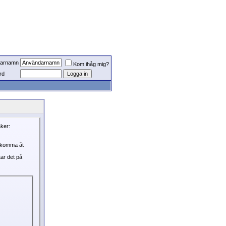
arnamn
Kom ihåg mig?
rd
aker:
, komma åt
tar det på