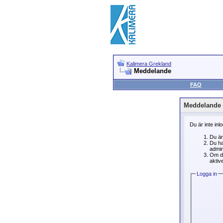
Kalimera Grekland
Meddelande
FAQ
Meddelande
Du är inte inl
Du är
Du ha
admin
Om du
aktive
Logga in