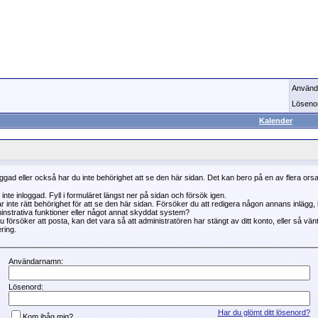
Använd
Löseno
Kalender
oggad eller också har du inte behörighet att se den här sidan. Det kan bero på en av flera ors
 inte inloggad. Fyll i formuläret längst ner på sidan och försök igen.
r inte rätt behörighet för att se den här sidan. Försöker du att redigera någon annans inlägg
instrativa funktioner eller något annat skyddat system?
 försöker att posta, kan det vara så att administratören har stängt av ditt konto, eller så vän
ring.
Användarnamn:
Lösenord:
Har du glömt ditt lösenord?
Kom ihåg mig?