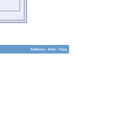
Kalimera
-
Arkiv
-
Topp