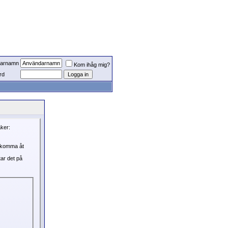
arnamn
Kom ihåg mig?
rd
aker:
, komma åt
tar det på