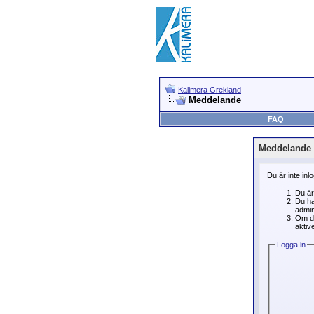
Kalimera Grekland
Meddelande
FAQ
Meddelande
Du är inte inl
Du är
Du ha
admin
Om du
aktive
Logga in