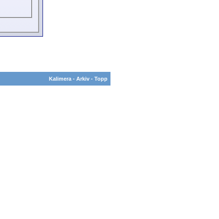
Kalimera
-
Arkiv
-
Topp