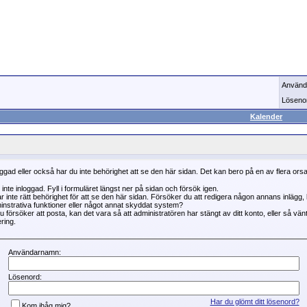
Använd
Löseno
Kalender
oggad eller också har du inte behörighet att se den här sidan. Det kan bero på en av flera ors
 inte inloggad. Fyll i formuläret längst ner på sidan och försök igen.
r inte rätt behörighet för att se den här sidan. Försöker du att redigera någon annans inlägg
instrativa funktioner eller något annat skyddat system?
 försöker att posta, kan det vara så att administratören har stängt av ditt konto, eller så vän
ring.
Användarnamn:
Lösenord:
Har du glömt ditt lösenord?
Kom ihåg mig?