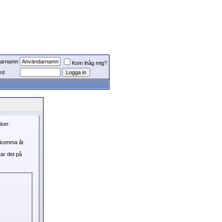
arnamn
Kom ihåg mig?
rd
aker:
, komma åt
tar det på