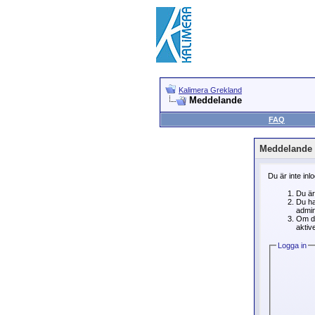
Kalimera Grekland
Meddelande
FAQ
Meddelande
Du är inte inl
Du är
Du ha
admin
Om du
aktive
Logga in