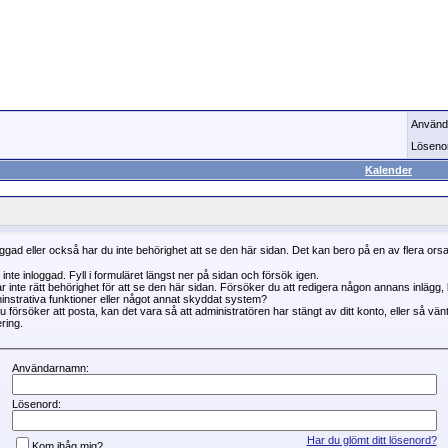
Använd
Löseno
Kalender
oggad eller också har du inte behörighet att se den här sidan. Det kan bero på en av flera ors
 inte inloggad. Fyll i formuläret längst ner på sidan och försök igen.
r inte rätt behörighet för att se den här sidan. Försöker du att redigera någon annans inlägg
instrativa funktioner eller något annat skyddat system?
 försöker att posta, kan det vara så att administratören har stängt av ditt konto, eller så vän
ring.
Användarnamn:
Lösenord:
Har du glömt ditt lösenord?
Kom ihåg mig?