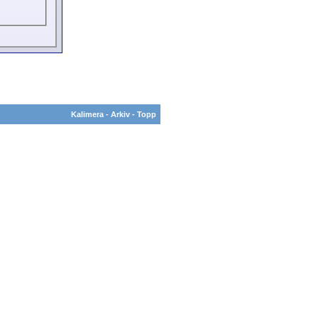
Kalimera
-
Arkiv
-
Topp