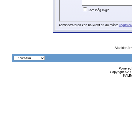
Kom ihåg mig?
Administratören kan ha krävt att du måste
registrer
Alla tider ä
Powered b
Copyright ©2000
KALI