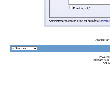
Kom ihåg mig?
Administratören kan ha krävt att du måste
registrer
Alla tider ä
Powered b
Copyright ©2000
KALI