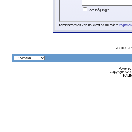
Kom ihåg mig?
Administratören kan ha krävt att du måste
registrer
Alla tider ä
Powered b
Copyright ©2000
KALI