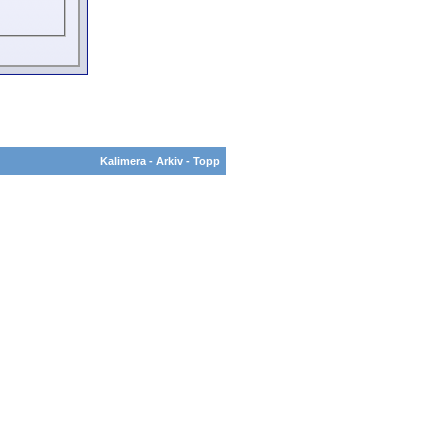
Kalimera
-
Arkiv
-
Topp