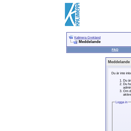
Kalimera Grekland
Meddelande
FAQ
Meddelande
Du är inte inl
Du är
Du ha
admin
Om du
aktive
Logga in