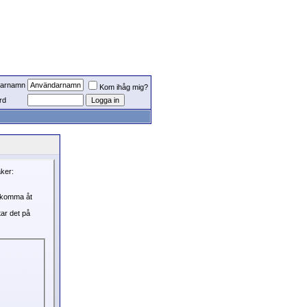
arnamn
Kom ihåg mig?
rd
aker:
, komma åt
tar det på