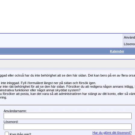
Använd
Löseno
Kalender
oggad eller också har du inte behörighet att se den här sidan. Det kan bero på en av flera ors
 inte inloggad. Fyll i formuläret längst ner på sidan och försök igen.
r inte rätt behörighet för att se den här sidan. Försöker du att redigera någon annans inlägg
instrativa funktioner eller något annat skyddat system?
 försöker att posta, kan det vara så att administratören har stängt av ditt konto, eller så vän
ring.
Användarnamn:
Lösenord:
Har du glömt ditt lösenord?
Kom ihåg mig?