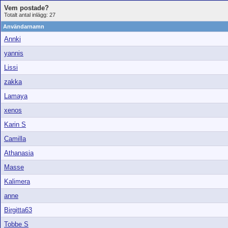
Vem postade?
Totalt antal inlägg: 27
Användarnamn
Annki
yannis
Lissi
zakka
Lamaya
xenos
Karin S
Camilla
Athanasia
Masse
Kalimera
anne
Birgitta63
Tobbe S