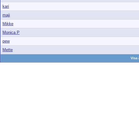
kari
maji
Mikke
Monica P
pew
Mette
Visa