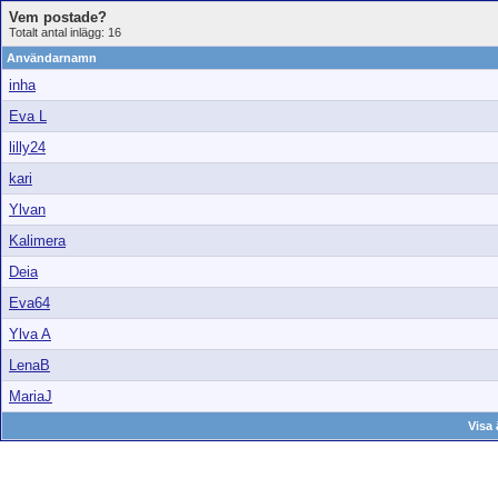
Vem postade?
Totalt antal inlägg: 16
Användarnamn
inha
Eva L
lilly24
kari
Ylvan
Kalimera
Deia
Eva64
Ylva A
LenaB
MariaJ
Visa