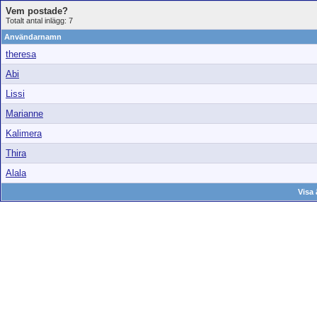
Vem postade?
Totalt antal inlägg: 7
Användarnamn
theresa
Abi
Lissi
Marianne
Kalimera
Thira
Alala
Visa