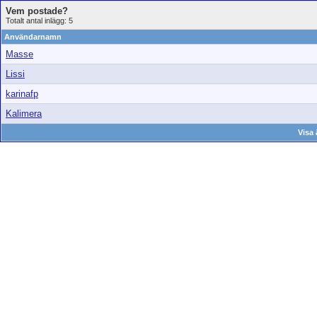
Vem postade?
Totalt antal inlägg: 5
Användarnamn
Masse
Lissi
karinafp
Kalimera
Visa