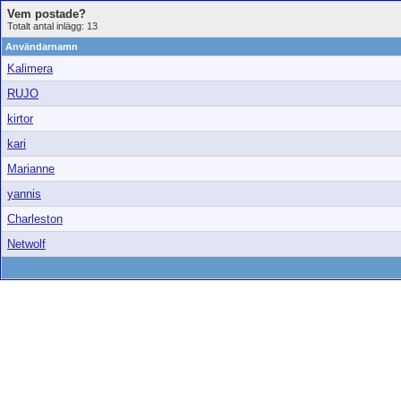
Vem postade?
Totalt antal inlägg: 13
Användarnamn
Kalimera
RUJO
kirtor
kari
Marianne
yannis
Charleston
Netwolf