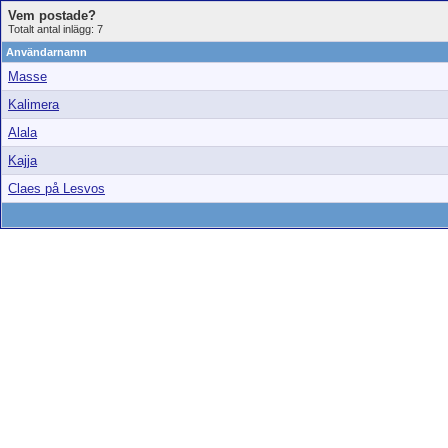
Vem postade?
Totalt antal inlägg: 7
Användarnamn
Masse
Kalimera
Alala
Kajja
Claes på Lesvos