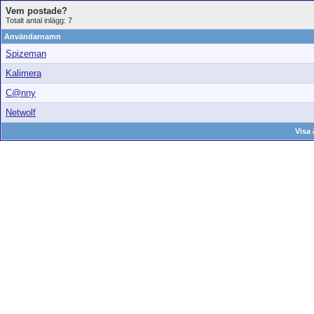
Vem postade?
Totalt antal inlägg: 7
Användarnamn
Spizeman
Kalimera
C@nny
Netwolf
Visa