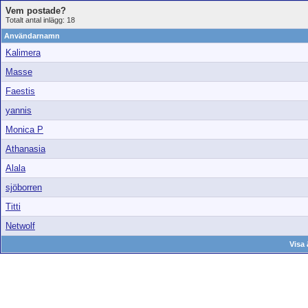
Vem postade?
Totalt antal inlägg: 18
Användarnamn
Kalimera
Masse
Faestis
yannis
Monica P
Athanasia
Alala
sjöborren
Titti
Netwolf
Visa