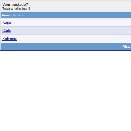
Vem postade?
Totalt antal inlägg: 5
Användarnamn
Kajja
Carle
Kalimera
Visa