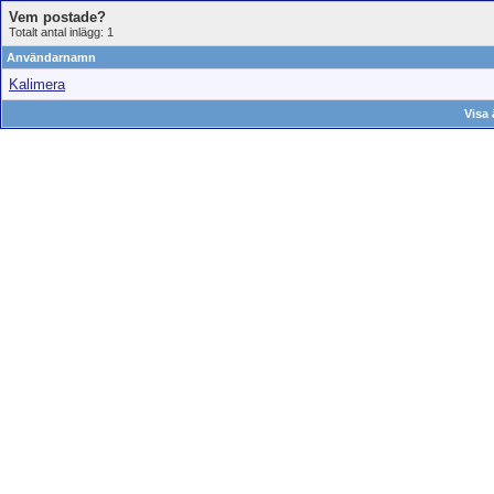
Vem postade?
Totalt antal inlägg: 1
Användarnamn
Kalimera
Visa