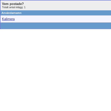
Vem postade?
Totalt antal inlägg: 1
Användarnamn
Kalimera