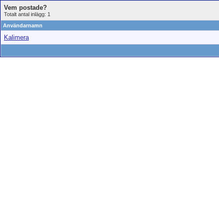
Vem postade?
Totalt antal inlägg: 1
Användarnamn
Kalimera