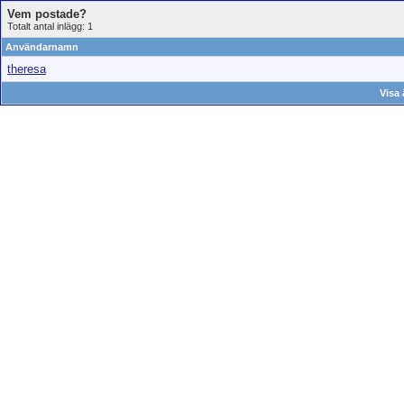
Vem postade?
Totalt antal inlägg: 1
Användarnamn
theresa
Visa