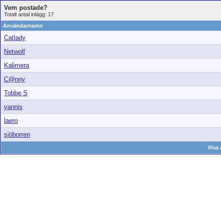
Vem postade?
Totalt antal inlägg: 17
Användarnamn
Catlady
Netwolf
Kalimera
C@nny
Tobbe S
yannis
laero
sjöborren
Visa