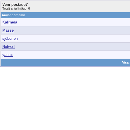
Vem postade?
Totalt antal inlägg: 6
Användarnamn
Kalimera
Masse
sjöborren
Netwolf
yannis
Visa