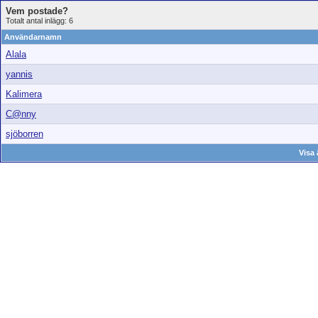
Vem postade?
Totalt antal inlägg: 6
Användarnamn
Alala
yannis
Kalimera
C@nny
sjöborren
Visa