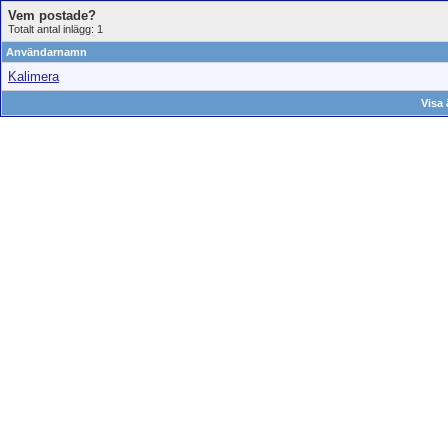
Vem postade?
Totalt antal inlägg: 1
Användarnamn
Kalimera
Visa