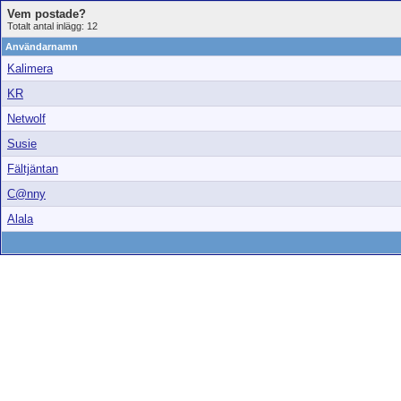
Vem postade?
Totalt antal inlägg: 12
Användarnamn
Kalimera
KR
Netwolf
Susie
Fältjäntan
C@nny
Alala