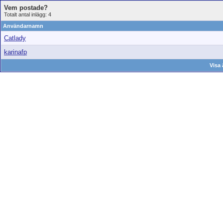
Vem postade?
Totalt antal inlägg: 4
Användarnamn
Catlady
karinafp
Visa