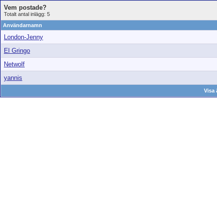
Vem postade?
Totalt antal inlägg: 5
Användarnamn
London-Jenny
El Gringo
Netwolf
yannis
Visa