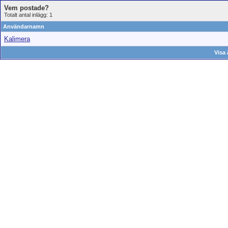
Vem postade?
Totalt antal inlägg: 1
Användarnamn
Kalimera
Visa