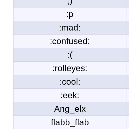
;)
:p
:mad:
:confused:
:(
:rolleyes:
:cool:
:eek:
Ang_elx
flabb_flab