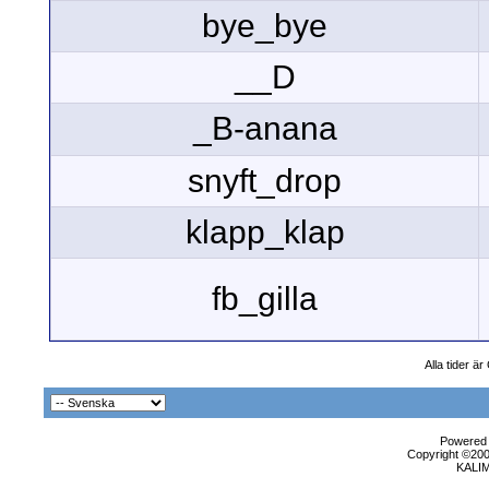
bye_bye
__D
_B-anana
snyft_drop
klapp_klap
fb_gilla
Alla tider ä
Powered b
Copyright ©2000
KALI