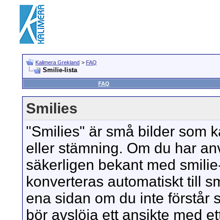
Kalimera Grekland
>
FAQ
Smilie-lista
FAQ
Smilies
"Smilies" är små bilder som k
eller stämning. Om du har anv
säkerligen bekant med smilie
konverteras automatiskt till smi
ena sidan om du inte förstår s
bör avslöja ett ansikte med ett