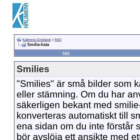
Kalimera Grekland
>
FAQ
Smilie-lista
FAQ
Smilies
"Smilies" är små bilder som k
eller stämning. Om du har anv
säkerligen bekant med smilie
konverteras automatiskt till smi
ena sidan om du inte förstår s
bör avslöja ett ansikte med ett