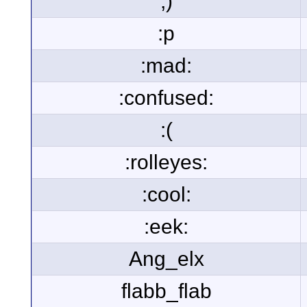
;)
:p
:mad:
:confused:
:(
:rolleyes:
:cool:
:eek:
Ang_elx
flabb_flab