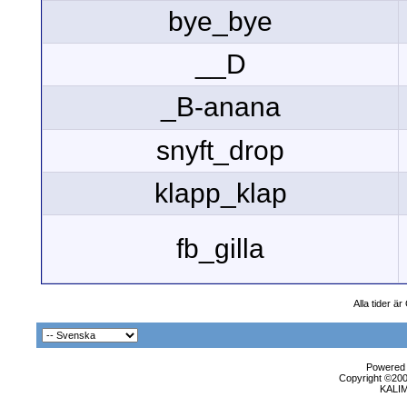
bye_bye
__D
_B-anana
snyft_drop
klapp_klap
fb_gilla
Alla tider ä
Powered b
Copyright ©2000
KALI