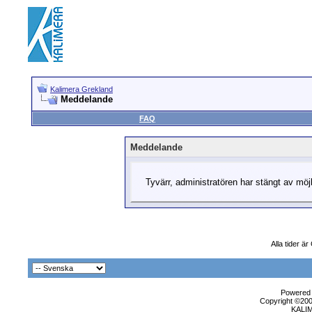
Kalimera Grekland
Meddelande
FAQ
Meddelande
Tyvärr, administratören har stängt av möjli
Alla tider ä
Powered b
Copyright ©2000
KALI