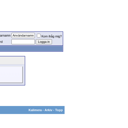
arnamn
Kom ihåg mig?
rd
Kalimera
-
Arkiv
-
Topp