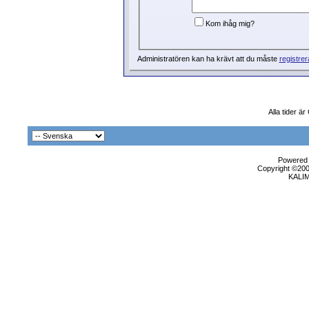
Kom ihåg mig?
Administratören kan ha krävt att du måste
registrer
Alla tider ä
Powered b
Copyright ©2000
KALI