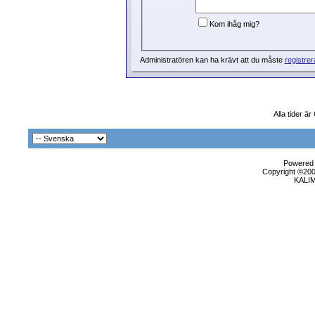
Kom ihåg mig?
Administratören kan ha krävt att du måste
registrer
Alla tider ä
Powered b
Copyright ©2000
KALI