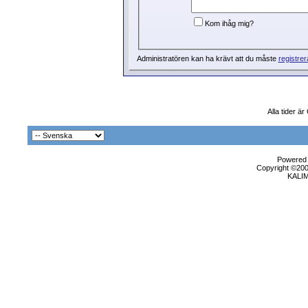
Kom ihåg mig?
Administratören kan ha krävt att du måste
registrer
Alla tider ä
Powered b
Copyright ©2000
KALI