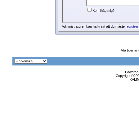
Kom ihåg mig?
Administratören kan ha krävt att du måste
registrer
Alla tider ä
Powered b
Copyright ©2000
KALI