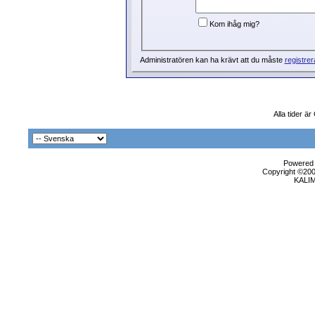
Kom ihåg mig?
Administratören kan ha krävt att du måste
registrer
Alla tider ä
Powered b
Copyright ©2000
KALI